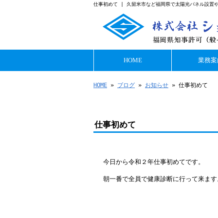
仕事初めて | 久留米市など福岡県で太陽光パネル設置
HOME
業務案
HOME
»
ブログ
»
お知らせ
» 仕事初めて
仕事初めて
今日から令和２年仕事初めてです。
朝一番で全員で健康診断に行って来ます